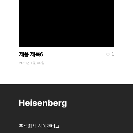
제품 제목6
1
2021년 11월 06일
주식회사 하이젠버그