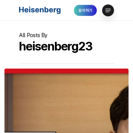
Skip
Menu
문의하기
to
Close
main
Menu
content
All Posts By
heisenberg23