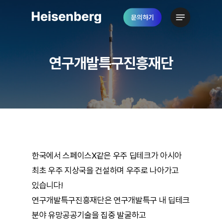
Skip
Menu
문의하기
to
Close
main
Menu
content
연구개발특구진흥재단
한국에서 스페이스X같은 우주 딥테크가 아시아
최초 우주 지상국을 건설하며 우주로 나아가고
있습니다!
연구개발특구진흥재단은 연구개발특구 내 딥테크
분야 유망공공기술을 집중 발굴하고